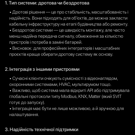
1. Тип системи: дротова чи бездротова
• Дротові рішення — це про стабільність, масштабованість і
надійність. Вони підходять для об’єктів, де можна закласти
кабельну інфраструктуру на етапі будівництва або ремонту.
• Бездротові системи — це швидкість монтажу, але часто
менш надійна передача сигналу, обмеження за кількістю
пристроїв і потреба в заміні батарей.
• Висновок: для професійних інтеграторів і масштабних
проєктів краще обирати дротову систему як основу.
2. Інтеграція з іншими пристроями
• Сучасні клієнти очікують сумісності з відеонаглядом,
охоронними системами, HVAC, мультирумом тощо.
• Важливо, щоб система мала відкриті API або підтримувала
глобальні протоколи типу Modbus, KNX, Matter (який SVIT
готує до запуску).
• Інтеграція має бути не лише можливою, а й зручною для
налаштування.
3. Надійність технічної підтримки