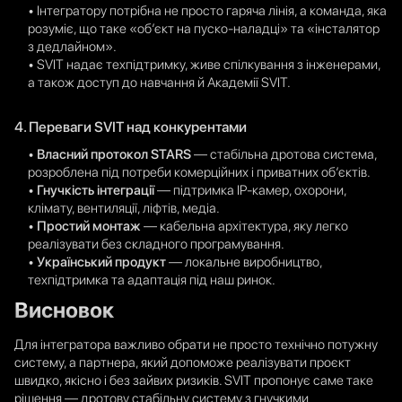
• Інтегратору потрібна не просто гаряча лінія, а команда, яка
розуміє, що таке «об’єкт на пуско-наладці» та «інсталятор
з дедлайном».
• SVIT надає техпідтримку, живе спілкування з інженерами,
а також доступ до навчання й Академії SVIT.
4. Переваги SVIT над конкурентами
•
Власний протокол STARS
— стабільна дротова система,
розроблена під потреби комерційних і приватних об’єктів.
•
Гнучкість інтеграції
— підтримка IP-камер, охорони,
клімату, вентиляції, ліфтів, медіа.
•
Простий монтаж
— кабельна архітектура, яку легко
реалізувати без складного програмування.
•
Український продукт
— локальне виробництво,
техпідтримка та адаптація під наш ринок.
Висновок
Для інтегратора важливо обрати не просто технічно потужну
систему, а партнера, який допоможе реалізувати проєкт
швидко, якісно і без зайвих ризиків. SVIT пропонує саме таке
рішення — дротову стабільну систему з гнучкими