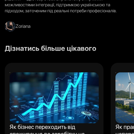
можливостями інтеграції, підтримкою українською та
підходом, заточеним під реальні потреби професіоналів.
Zoriana
Дізнатись більше цікавого
Як бізнес переходить від
Як пра