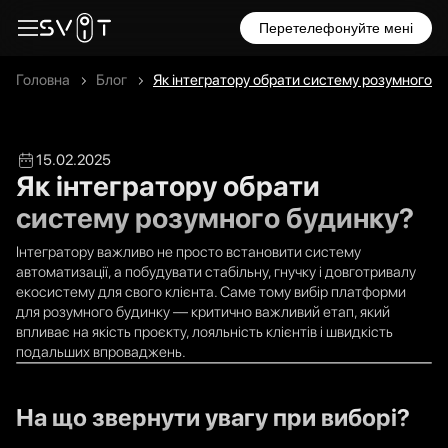
Перетелефонуйте мені
Головна
Блог
Як інтегратору обрати систему розумного б
15.02.2025
Як інтегратору обрати
систему розумного будинку?
Інтегратору важливо не просто встановити систему
автоматизації, а побудувати стабільну, гнучку і довготривалу
екосистему для свого клієнта. Саме тому вибір платформи
для розумного будинку — критично важливий етап, який
впливає на якість проєкту, лояльність клієнтів і швидкість
подальших впроваджень.
На що звернути увагу при виборі?