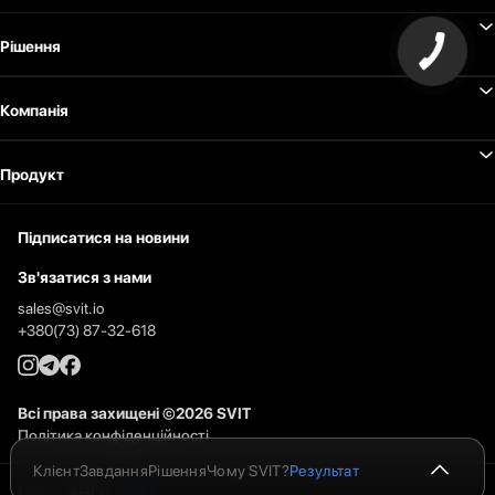
Рішення
Компанія
Продукт
Підписатися на новини
Зв'язатися з нами
sales@svit.io
+380(73) 87-32-618
Всі права захищені
©
2026
SVIT
Політика конфіденційності
Клієнт
Завдання
Рішення
Чому SVIT?
Результат
Клієнт
Мова
:
АНГЛ
|
УКР